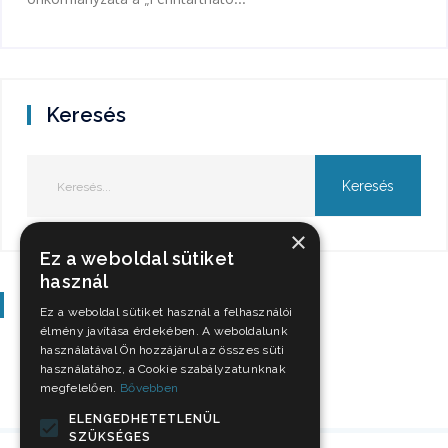
Keresés
×
Ez a weboldal sütiket
használ
Szavazás
Ez a weboldal sütiket használ a felhasználói
élmény javítása érdekében. A weboldalunk
használatával Ön hozzájárul az összes süti
használatához, a Cookie szabályzatunknak
megfelelően.
Bővebben
ELENGEDHETETLENÜL
SZÜKSÉGES