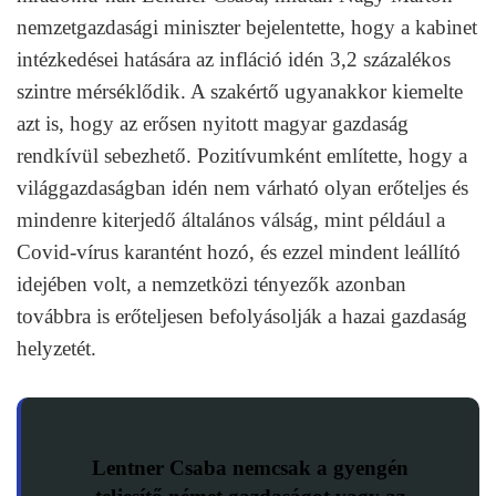
nemzetgazdasági miniszter bejelentette, hogy a kabinet
intézkedései hatására az infláció idén 3,2 százalékos
szintre mérséklődik. A szakértő ugyanakkor kiemelte
azt is, hogy az erősen nyitott magyar gazdaság
rendkívül sebezhető. Pozitívumként említette, hogy a
világgazdaságban idén nem várható olyan erőteljes és
mindenre kiterjedő általános válság, mint például a
Covid-vírus karantént hozó, és ezzel mindent leállító
idejében volt, a nemzetközi tényezők azonban
továbbra is erőteljesen befolyásolják a hazai gazdaság
helyzetét.
Lentner Csaba nemcsak a gyengén