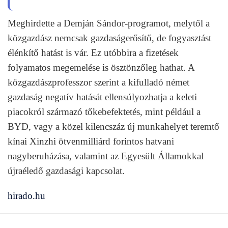
Meghirdette a Demján Sándor-programot, melytől a
közgazdász nemcsak gazdaságerősítő, de fogyasztást
élénkítő hatást is vár. Ez utóbbira a fizetések
folyamatos megemelése is ösztönzőleg hathat. A
közgazdászprofesszor szerint a kifulladó német
gazdaság negatív hatását ellensúlyozhatja a keleti
piacokról származó tőkebefektetés, mint például a
BYD, vagy a közel kilencszáz új munkahelyet teremtő
kínai Xinzhi ötvenmilliárd forintos hatvani
nagyberuházása, valamint az Egyesült Államokkal
újraéledő gazdasági kapcsolat.
hirado.hu