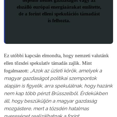
teljesítő német gazdaságot vagy az
elszálló európai energiaárakat említette,
de a forint elleni spekulációs támadást
is felhozta.
Ez utóbbi kapcsán elmondta, hogy nemzeti valutánk
ellen tőzsdei spekulatív támadás zajlik. Mint
„Azok az üzleti körök, amelyek a
fogalmazott:
magyar gazdaságot politikai szempontok
alapján is figyelik, arra spekulálnak, hogy hazánk
nem kap több pénzt Brüsszelből. Érdekükben
áll, hogy beszűküljön a magyar gazdaság
mozgástere, mert a tőzsdén hatalmas
nyereséget realizálhatnak a forint