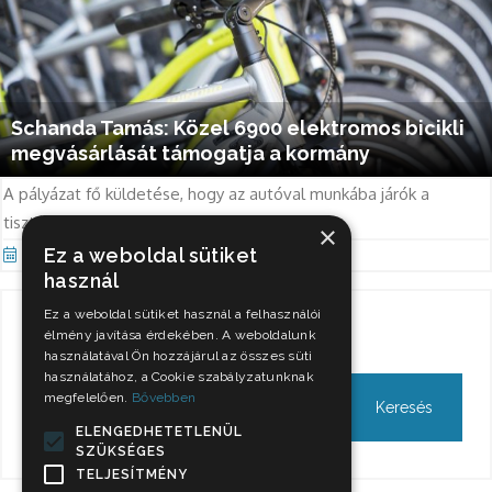
Schanda Tamás: Közel 6900 elektromos bicikli
megvásárlását támogatja a kormány
A pályázat fő küldetése, hogy az autóval munkába járók a
tisztább biciklik nyergébe üljenek át.
×
Ez a weboldal sütiket
Nov 29, 2021
használ
Ez a weboldal sütiket használ a felhasználói
Keresés
élmény javítása érdekében. A weboldalunk
használatával Ön hozzájárul az összes süti
használatához, a Cookie szabályzatunknak
megfelelően.
Bővebben
ELENGEDHETETLENÜL
SZÜKSÉGES
TELJESÍTMÉNY