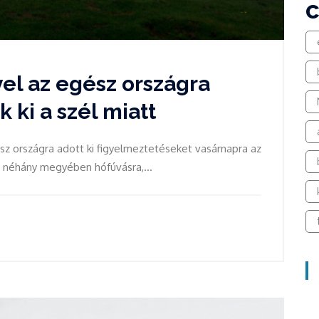
el az egész országra
 ki a szél miatt
sz országra adott ki figyelmeztetéseket vasárnapra az
t néhány megyében hófúvásra,...