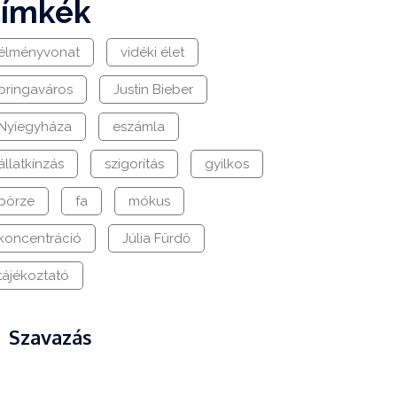
címkék
élményvonat
vidéki élet
bringaváros
Justin Bieber
Nyíegyháza
eszámla
állatkínzás
szigorítás
gyilkos
börze
fa
mókus
koncentráció
Júlia Fürdő
tájékoztató
Szavazás