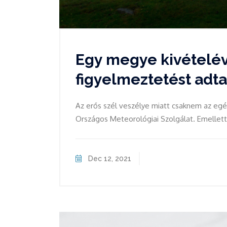
Egy megye kivételév
figyelmeztetést adtak
Az erős szél veszélye miatt csaknem az egé
Országos Meteorológiai Szolgálat. Emellet
Dec 12, 2021