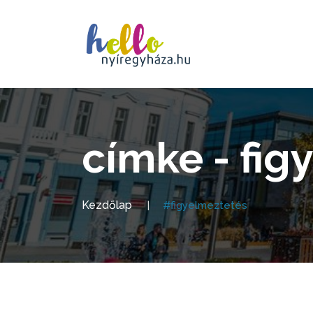
címke - fig
Kezdőlap
#figyelmeztetés