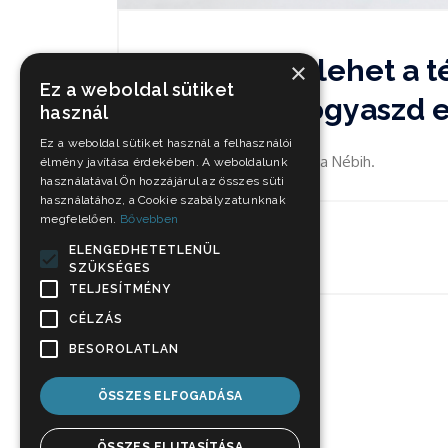
Üvegdarab lehet a té
×
Ez a weboldal sütiket
vettél, ne fogyaszd e
használ
Ez a weboldal sütiket használ a felhasználói
Figyelmeztetést adott ki a Nébih.
élmény javítása érdekében. A weboldalunk
használatával Ön hozzájárul az összes süti
használatához, a Cookie szabályzatunknak
megfelelően.
Bővebben
Nov 3, 2021
ELENGEDHETETLENÜL
SZÜKSÉGES
TELJESÍTMÉNY
CÉLZÁS
BESOROLATLAN
ÖSSZES ELFOGADÁSA
ÖSSZES ELUTASÍTÁSA