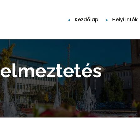
Kezdőlap
Helyi infók
yelmeztetés