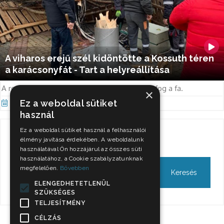
A viharos erejű szél kidöntötte a Kossuth téren
a karácsonyfát - Tart a helyreállítása
A remények szerint vasárnap estére újra állni fog a fa.
×
Ez a weboldal sütiket
Dec 12, 2021
használ
Ez a weboldal sütiket használ a felhasználói
Keresés
élmény javítása érdekében. A weboldalunk
használatával Ön hozzájárul az összes süti
használatához, a Cookie szabályzatunknak
megfelelően.
Bővebben
ELENGEDHETETLENÜL
SZÜKSÉGES
TELJESÍTMÉNY
CÉLZÁS