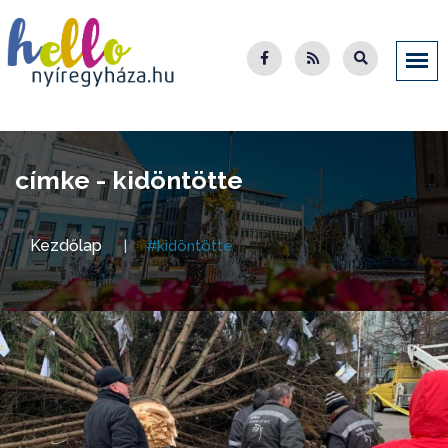
címke - kidöntötte
Kezdőlap
#kidöntötte