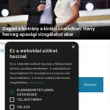
Dagad a botrány a királyi családban: Harry
herceg apasági vizsgálatot akar
Nem nyugszanak a kedélyek a királyi családban.
×
Ez a weboldal sütiket
Okt 26, 2021
használ
Ez a weboldal sütiket használ a felhasználói
Keresés
élmény javítása érdekében. A weboldalunk
használatával Ön hozzájárul az összes süti
használatához, a Cookie szabályzatunknak
megfelelően.
Bővebben
ELENGEDHETETLENÜL
SZÜKSÉGES
TELJESÍTMÉNY
CÉLZÁS