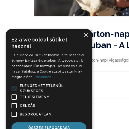
Újra lesz Márton-nap
×
Ez a weboldal sütiket
Múzeumfaluban - A l
használ
Ez a weboldal sütiket használ a felhasználói
November 13-án újra Márton-napi vigasságo
élmény javítása érdekében. A weboldalunk
használatával Ön hozzájárul az összes süti
használatához, a Cookie szabályzatunknak
megfelelően.
Bővebben
Okt 25, 2021
ELENGEDHETETLENÜL
SZÜKSÉGES
TELJESÍTMÉNY
CÉLZÁS
BESOROLATLAN
ÖSSZES ELFOGADÁSA