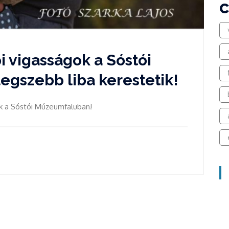
i vigasságok a Sóstói
egszebb liba kerestetik!
k a Sóstói Múzeumfaluban!