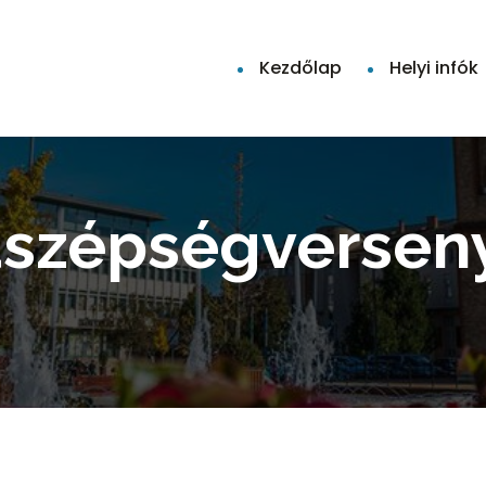
Kezdőlap
Helyi infók
baszépségversen