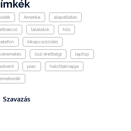
címkék
vidék
Amerika
alapellátás
attrakció
találatok
hős
telefon
kikapcsolódás
béremelés
őszi érettségi
laptop
advent
piac
halottaknapja
emelkedik
Szavazás