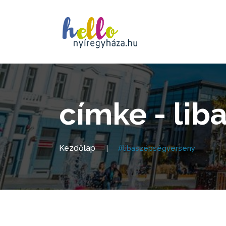
címke - li
Kezdőlap
#libaszépségverseny