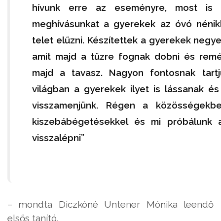
hívunk erre az eseményre, most is
meghívásunkat a gyerekek az óvó nénikk
telet elűzni. Készítettek a gyerekek negy
amit majd a tűzre fognak dobni és remél
majd a tavasz. Nagyon fontosnak tartju
világban a gyerekek ilyet is lássanak é
visszamenjünk. Régen a közösségekbe
kiszebábégetésekkel és mi próbálunk 
visszalépni”
– mondta Diczkóné Untener Mónika leendő
elsős tanító.