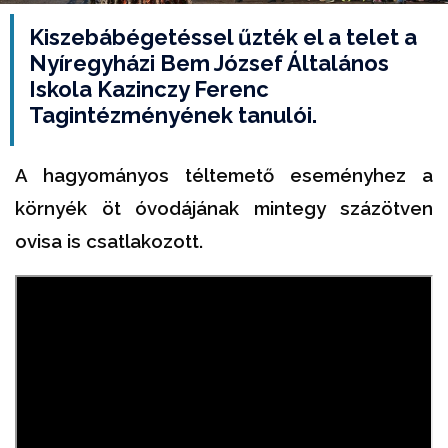
Kiszebábégetéssel űzték el a telet a
Nyíregyházi Bem József Általános
Iskola Kazinczy Ferenc
Tagintézményének tanulói.
A hagyományos téltemető eseményhez a
környék öt óvodájának mintegy százötven
ovisa is csatlakozott.