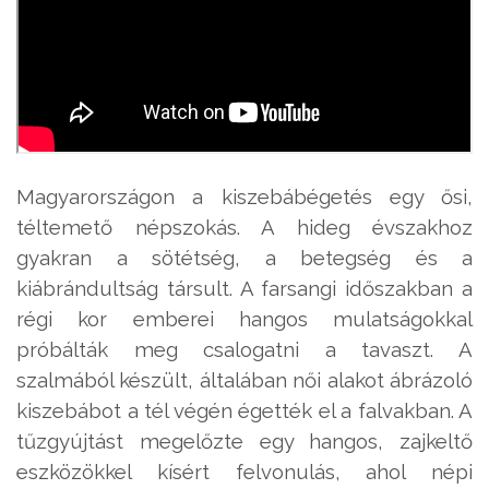
Magyarországon a kiszebábégetés egy ősi,
téltemető népszokás. A hideg évszakhoz
gyakran a sötétség, a betegség és a
kiábrándultság társult. A farsangi időszakban a
régi kor emberei hangos mulatságokkal
próbálták meg csalogatni a tavaszt. A
szalmából készült, általában női alakot ábrázoló
kiszebábot a tél végén égették el a falvakban. A
tűzgyújtást megelőzte egy hangos, zajkeltő
eszközökkel kísért felvonulás, ahol népi