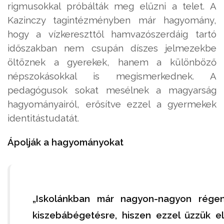
rigmusokkal próbálták meg elűzni a telet. A
Kazinczy tagintézményben már hagyomány,
hogy a vízkereszttől hamvazószerdáig tartó
időszakban nem csupán díszes jelmezekbe
öltöznek a gyerekek, hanem a különböző
népszokásokkal is megismerkednek. A
pedagógusok sokat mesélnek a magyarság
hagyományairól, erősítve ezzel a gyermekek
identitástudatát.
Ápolják a hagyományokat
„Iskolánkban már nagyon-nagyon rége
kiszebábégetésre, hiszen ezzel űzzük e