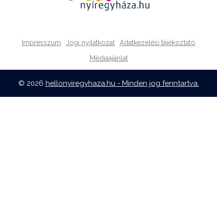
Impresszum
Jogi nyilatkozat
Adatkezelési tájékoztató
Médiaajánlat
© 2026
hellonyiregyhaza.hu - Minden jog fenntartva.