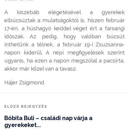
A kiszebáb elégetésével a gyerekek
elbúcsúztak a mulatságoktól is, hiszen február
17-én, a húshagyó keddel véget ért a farsangi
időszak. Az pedig, hogy valóban búcsút
inthetünk a télnek, a február 19-i Zsuzsanna-
napon kiderül. A népi megfigyelések szerint
ugyanis, ha ezen a napon megszólal a pacsirta,
akkor már közel van a tavasz.
Hájer Zsigmond
ELŐZŐ BEJEGYZÉS
Bóbita Buli – családi nap várja a
gyerekeket...