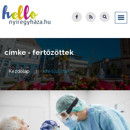
címke - fertőzöttek
Kezdőlap
#fertőzöttek