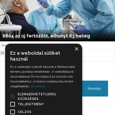
6804 az új fertőzött, elhunyt 83 beteg
366-en vannak lélegeztetőgépen.
×
Ez a weboldal sütiket
Nov 5, 2021
használ
Ez a weboldal sütiket használ a felhasználói
Keresés
élmény javítása érdekében. A weboldalunk
használatával Ön hozzájárul az összes süti
használatához, a Cookie szabályzatunknak
megfelelően.
Bővebben
ELENGEDHETETLENÜL
SZÜKSÉGES
TELJESÍTMÉNY
CÉLZÁS