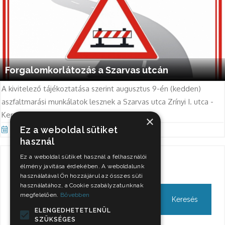
Forgalomkorlátozás a Szarvas utcán
A kivitelező tájékoztatása szerint augusztus 9-én (kedden)
aszfaltmarási munkálatok lesznek a Szarvas utca Zrínyi I. utca -
Kereszt utca közötti szakaszán.
×
Ez a weboldal sütiket
Aug 8, 2022
használ
Ez a weboldal sütiket használ a felhasználói
Keresés
élmény javítása érdekében. A weboldalunk
használatával Ön hozzájárul az összes süti
használatához, a Cookie szabályzatunknak
megfelelően.
Bővebben
ELENGEDHETETLENÜL
SZÜKSÉGES