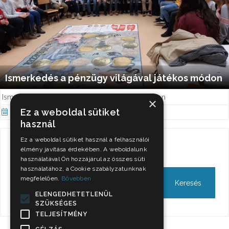
Ismerkedés a pénzügy világával játékos módon
Ismerkedés a pénzügy világával játékos módon
×
Ez a weboldal sütiket
Már 25, 2021
használ
Ez a weboldal sütiket használ a felhasználói
Keresés
élmény javítása érdekében. A weboldalunk
használatával Ön hozzájárul az összes süti
használatához, a Cookie szabályzatunknak
megfelelően.
Bővebben
ELENGEDHETETLENÜL
SZÜKSÉGES
TELJESÍTMÉNY