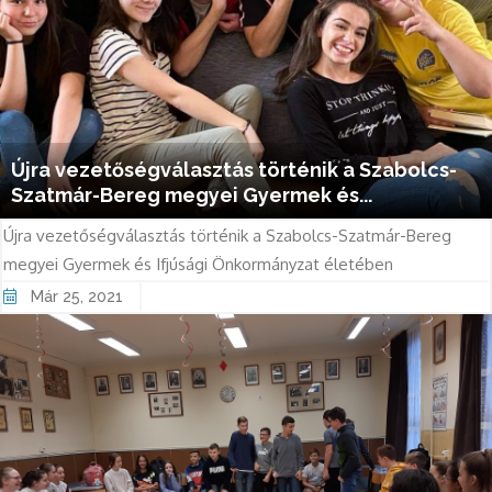
Újra vezetőségválasztás történik a Szabolcs-
Szatmár-Bereg megyei Gyermek és...
Újra vezetőségválasztás történik a Szabolcs-Szatmár-Bereg
megyei Gyermek és Ifjúsági Önkormányzat életében
Már 25, 2021