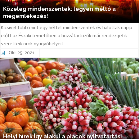
Közeleg mindenszentek: legyen méltó a
megemlékezés!
Kicsivel több mint egy héttel mindenszentek és halottak napja
előtt az Északi temetőben a hozzátartozók már rendezgetik
szeretteik örök nyugvóhelyeit.
Okt 25, 2021
Helyi hírek Így alakul a piacok nyitvatartási