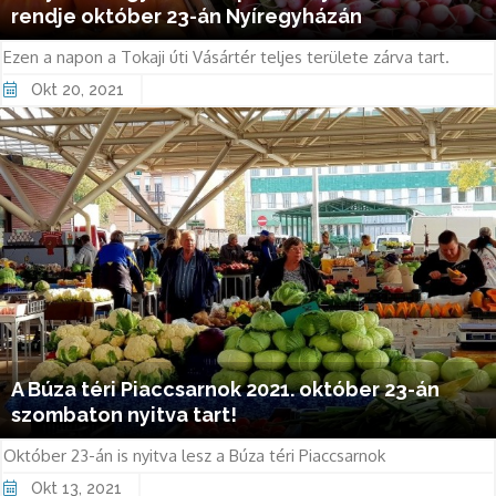
rendje október 23-án Nyíregyházán
Ezen a napon a Tokaji úti Vásártér teljes területe zárva tart.
Okt 20, 2021
A Búza téri Piaccsarnok 2021. október 23-án
szombaton nyitva tart!
Október 23-án is nyitva lesz a Búza téri Piaccsarnok
Okt 13, 2021