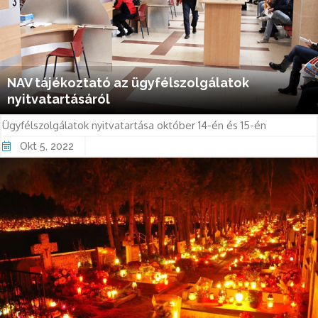
NAV tájékoztató az ügyfélszolgálatok
nyitvatartásáról
Ügyfélszolgálatok nyitvatartása október 14-én és 15-én
Okt 5, 2022