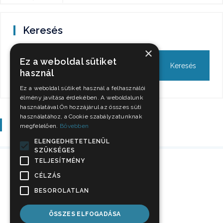
Keresés
×
Ez a weboldal sütiket
használ
Ez a weboldal sütiket használ a felhasználói
élmény javítása érdekében. A weboldalunk
használatával Ön hozzájárul az összes süti
használatához, a Cookie szabályzatunknak
Szavazás
megfelelően.
Bővebben
ELENGEDHETETLENÜL
SZÜKSÉGES
TELJESÍTMÉNY
CÉLZÁS
BESOROLATLAN
ÖSSZES ELFOGADÁSA