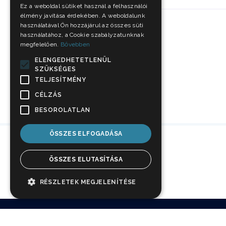
Ez a weboldal sütiket használ a felhasználói
élmény javítása érdekében. A weboldalunk
használatával Ön hozzájárul az összes süti
használatához, a Cookie szabályzatunknak
megfelelően.
Bővebben
ELENGEDHETETLENÜL
SZÜKSÉGES
TELJESÍTMÉNY
CÉLZÁS
BESOROLATLAN
ÖSSZES ELFOGADÁSA
ÖSSZES ELUTASÍTÁSA
RÉSZLETEK MEGJELENÍTÉSE