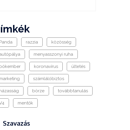
címkék
Panda
razzia
közösség
autópálya
menyasszonyi ruha
pókember
koronavírus
ültetés
marketing
számlálóbiztos
házasság
börze
továbbtanulás
V4
mentők
Szavazás