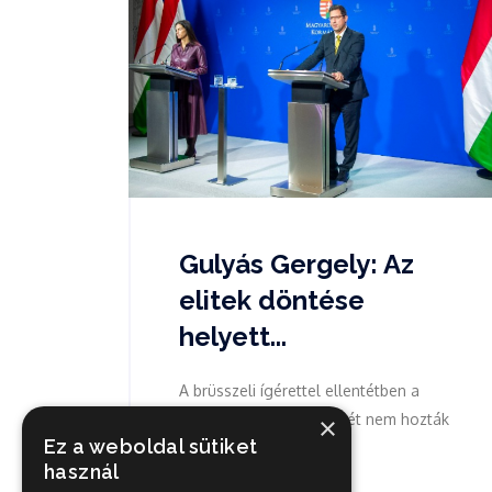
Gulyás Gergely: Az
elitek döntése
helyett...
A brüsszeli ígérettel ellentétben a
szankciók a háború végét nem hozták
×
Ez a weboldal sütiket
közelebb,...
használ