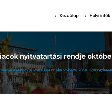
Kezdőlap
Helyi infók
 piacok nyitvatartási rendje októ
gy alakul a piacok nyitvatartási rendje október 23-án Nyíregyházá