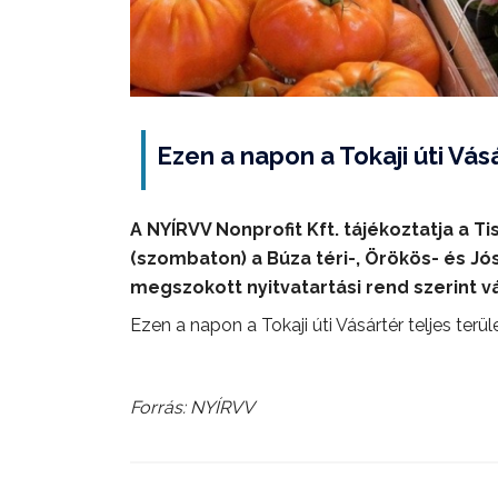
Ezen a napon a Tokaji úti Vásá
A NYÍRVV Nonprofit Kft. tájékoztatja a T
(szombaton) a Búza téri-, Örökös- és J
megszokott nyitvatartási rend szerint v
Ezen a napon a Tokaji úti Vásártér teljes terül
Forrás: NYÍRVV