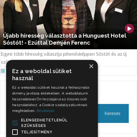
Újabb híresség választotta a Hunguest Hotel
Sóstót! - Ezúttal Demjén Ferenc
Egyre több híresség választja pihenésképpen Sóstót és az új
szállodát!
×
Ez a weboldal sütiket
Okt 25, 2021
használ
Ez a weboldal sütiket használ a felhasználói
Keresés
élmény javítása érdekében. A weboldalunk
használatával Ön hozzájárul az összes süti
használatához, a Cookie szabályzatunknak
megfelelően.
Bővebben
ELENGEDHETETLENÜL
SZÜKSÉGES
TELJESÍTMÉNY