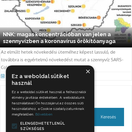
NNK: magas koncentrációban van jelen a
szennyvízben a koronavírus örökítőanyaga
Az elmúlt hetek növekedési üteméhez képest lassuló, de
továbbra is egyértelmű növekedést mutat a szennyvíz SARS-
CoV-2 koncentrációja.
×
Ez a weboldal sütiket
Nov 3, 2021
használ
Ez a weboldal sütiket használ a felhasználói
Keresés
élmény javítása érdekében. A weboldalunk
használatával Ön hozzájárul az összes süti
használatához, a Cookie szabályzatunknak
megfelelően.
Bővebben
ELENGEDHETETLENÜL
SZÜKSÉGES