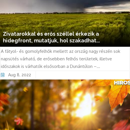
Zivatarokkal és erős széllel érkezik a
hidegfront, mutatjuk, hol szakadhat...
A fátyol- és gomolyfelhők mellett az ország nagy részén sok
napsütés várható, de erősebben felhős területek, illetve
időszakok is várhatók elsősorban a Dunántúlon –...
Aug 8, 2022