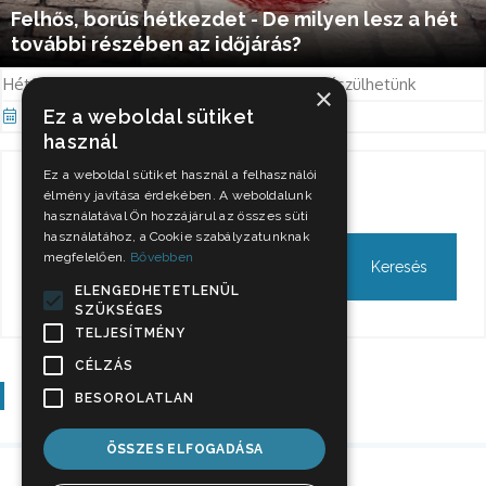
Felhős, borús hétkezdet - De milyen lesz a hét
további részében az időjárás?
Hétfőn túlnyomóan felhős, borongós időre készülhetünk
×
Ez a weboldal sütiket
Okt 11, 2021
használ
Ez a weboldal sütiket használ a felhasználói
Keresés
élmény javítása érdekében. A weboldalunk
használatával Ön hozzájárul az összes süti
használatához, a Cookie szabályzatunknak
megfelelően.
Bővebben
ELENGEDHETETLENÜL
SZÜKSÉGES
TELJESÍTMÉNY
CÉLZÁS
Szavazás
BESOROLATLAN
ÖSSZES ELFOGADÁSA