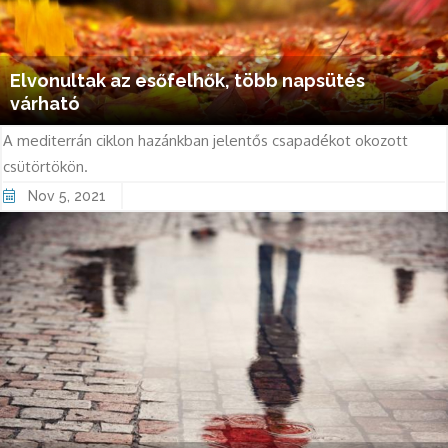
Elvonultak az esőfelhők, több napsütés
várható
A mediterrán ciklon hazánkban jelentős csapadékot okozott
csütörtökön.
Nov 5, 2021