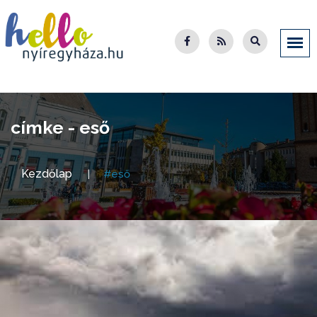
címke - eső
Kezdőlap
#eső