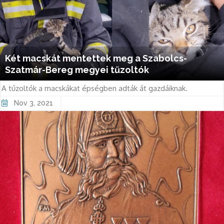
Két macskát mentettek meg a Szabolcs-
Szatmár-Bereg megyei tűzoltók
A tűzoltók a macskákat épségben adták át gazdáiknak.
Nov 3, 2021