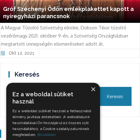
Gróf Széchenyi Ödön emlékplakettet kapott a
nyíregyházi parancsnok
A Magyar Tűzoltó Szövetség elnöke, Dobson Tibor tűzoltó
vezérőrnagy 2021. október 9-én, a Szövetség Országházban
megtartott ünnepségén elismeréseket adott át.
Okt 12, 2021
Keresés
×
Ez a weboldal sütiket
használ
Ez a weboldal sütiket használ a felhasználói
élmény javítása érdekében. A weboldalunk
használatával Ön hozzájárul az összes süti
használatához, a Cookie szabályzatunknak
Szavazás
megfelelően.
Bővebben