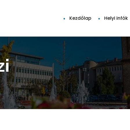
Kezdőlap
Helyi infók
zi