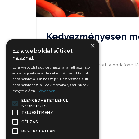
Kedvezményesen me
×
napig
Ez a weboldal sütiket
használ
Idén november 3 – 6. között, a Vodafone t
Ez a weboldal sütiket használ a felhasználói
Filmünnepet.
élmény javítása érdekében. A weboldalunk
használatával Ön hozzájárul az összes süti
használatához, a Cookie szabályzatunknak
megfelelően.
Bővebben
Nov 2, 2022
ELENGEDHETETLENÜL
SZÜKSÉGES
TELJESÍTMÉNY
CÉLZÁS
BESOROLATLAN