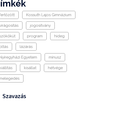
címkék
fertőzött
Kossuth Lajos Gimnázium
virágosítás
jogosítvány
szökőkút
program
hideg
oltás
lázárás
Nyíregyházi Egyetem
mínusz
kiállítás
kisállat
hétvége
melegedés
Szavazás