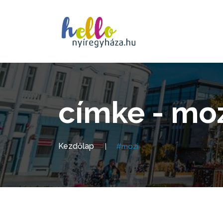
címke - mo
Kezdőlap
#mozi