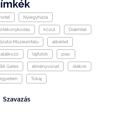
címkék
hotel
Nyíegyháza
jótékonykodás
közút
Diákhitel
Sóstói Múzeumfalu
albérlet
találkozó
tájfutók
piac
Bill Gates
élményvonat
diákok
egyetem
Tokaj
Szavazás