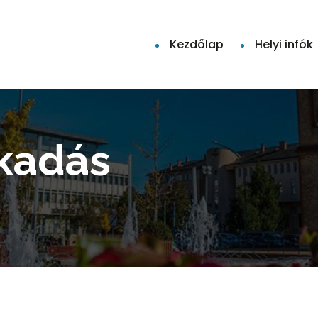
Kezdőlap
Helyi infók
akadás