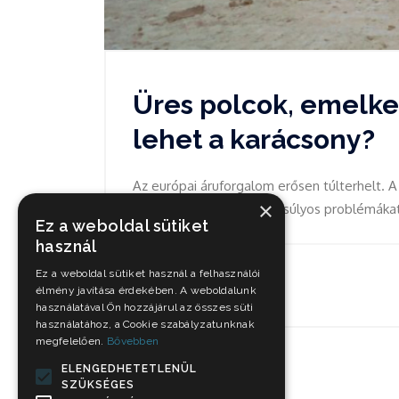
Üres polcok, emelke
lehet a karácsony?
Az európai áruforgalom erősen túlterhelt. A
×
időszakra is. Továbbra is súlyos problémákat 
Ez a weboldal sütiket
használ
Ez a weboldal sütiket használ a felhasználói
Okt 7, 2021
élmény javítása érdekében. A weboldalunk
használatával Ön hozzájárul az összes süti
használatához, a Cookie szabályzatunknak
megfelelően.
Bővebben
ELENGEDHETETLENÜL
SZÜKSÉGES