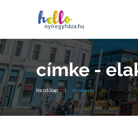
címke - el
Kezdőlap
#elakadás