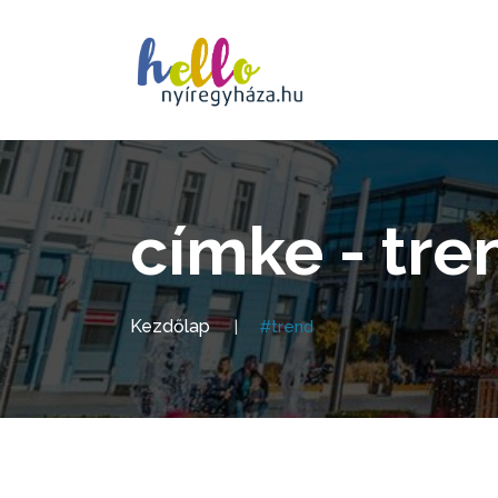
címke - tre
Kezdőlap
#trend