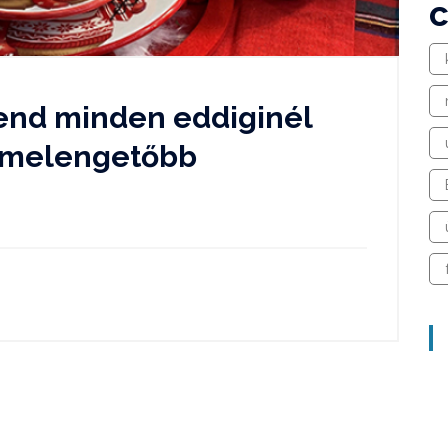
rend minden eddiginél
ívmelengetőbb