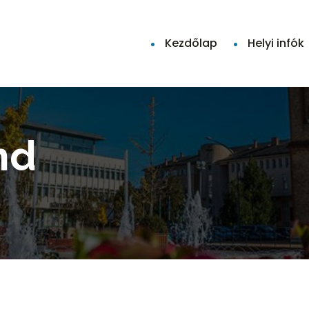
Kezdőlap
Helyi infók
nd