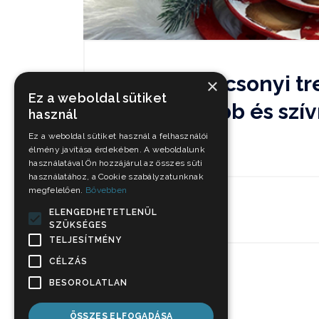
Az idei karácsonyi t
×
Ez a weboldal sütiket
szerethetőbb és sz
használ
Ez a weboldal sütiket használ a felhasználói
Természet ihlette ünnep
élmény javítása érdekében. A weboldalunk
használatával Ön hozzájárul az összes süti
használatához, a Cookie szabályzatunknak
megfelelően.
Bővebben
Nov 15, 2021
ELENGEDHETETLENÜL
SZÜKSÉGES
TELJESÍTMÉNY
CÉLZÁS
BESOROLATLAN
ÖSSZES ELFOGADÁSA