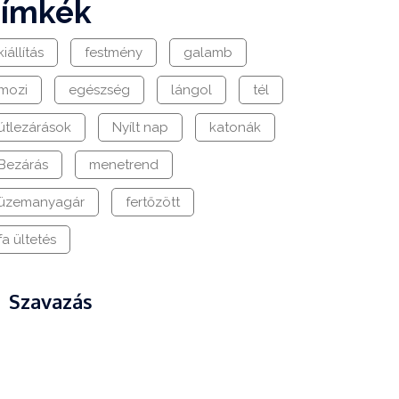
címkék
kiállítás
festmény
galamb
mozi
egészség
lángol
tél
útlezárások
Nyílt nap
katonák
Bezárás
menetrend
üzemanyagár
fertőzött
fa ültetés
Szavazás