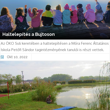
Haltelepítés a Bujtoson
Az ÖKO Suli keretében a haltelepítésen a Móra Ferenc Általános
Iskola Petőfi Sándor tagintézményének tanulói is részt vettek.
Okt 10, 2022