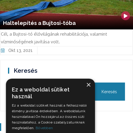
Haltelepítés a Bujtosi-tóba
Cél, a Bujtosi-tó élővilágának rehabilitációja, valamint
vízminőségének javítása volt.
Okt 13, 2021
Keresés
×
Ez a weboldal sütiket
használ
Ez a weboldal sütiket használ a felhasználói
élmény javítása érdekében. A weboldalunk
használatával Ön hozzájárul az összes süti
használatához, a Cookie szabályzatunknak
Szavazás
megfelelően.
Bővebben