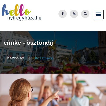
címke - ösztöndíj
Kezdőlap
#ösztöndíj