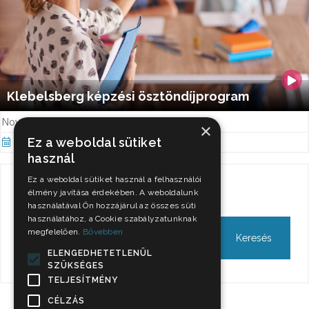
Klebelsberg képzési ösztöndíjprogram
November 8-ig még lehet jelentkezni!
×
Ez a weboldal sütiket
Nov 4, 2021
használ
Ez a weboldal sütiket használ a felhasználói
Keresés
élmény javítása érdekében. A weboldalunk
használatával Ön hozzájárul az összes süti
használatához, a Cookie szabályzatunknak
megfelelően.
Bővebben
ELENGEDHETETLENÜL
SZÜKSÉGES
TELJESÍTMÉNY
CÉLZÁS