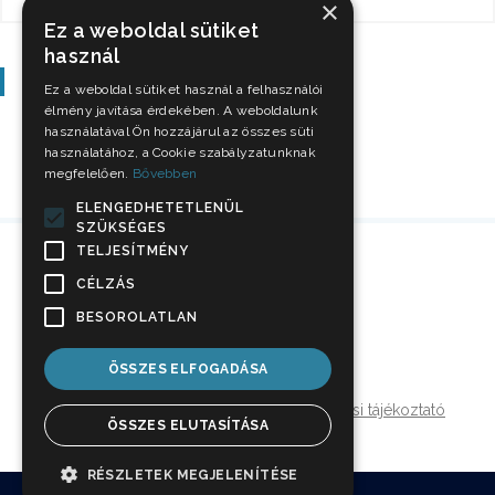
×
Ez a weboldal sütiket
használ
Szavazás
Ez a weboldal sütiket használ a felhasználói
élmény javítása érdekében. A weboldalunk
használatával Ön hozzájárul az összes süti
használatához, a Cookie szabályzatunknak
megfelelően.
Bővebben
ELENGEDHETETLENÜL
SZÜKSÉGES
TELJESÍTMÉNY
CÉLZÁS
BESOROLATLAN
ÖSSZES ELFOGADÁSA
Impresszum
Jogi nyilatkozat
Adatkezelési tájékoztató
ÖSSZES ELUTASÍTÁSA
Médiaajánlat
RÉSZLETEK MEGJELENÍTÉSE