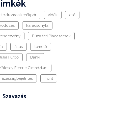
címkék
elektromos kerékpár
vidék
eső
költözés
karácsonyfa
rendezvény
Búza téri Piaccsarnok
fa
állás
temető
Júlia Fürdő
Bánki
Kölcsey Ferenc Gimnázium
házasságbejelntés
front
Szavazás