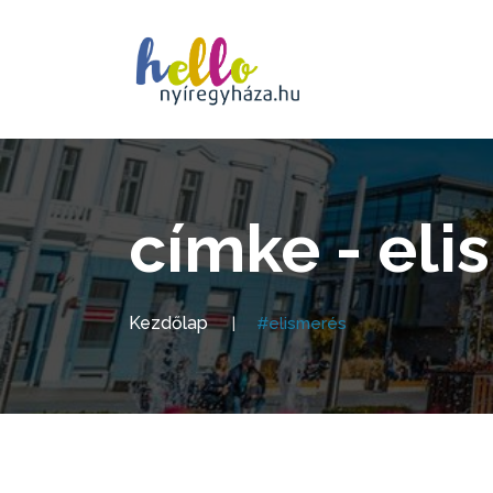
címke - eli
Kezdőlap
#elismerés