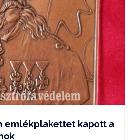
 emlékplakettet kapott a
nok