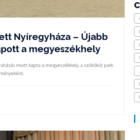
lett Nyíregyháza – Újabb
apott a megyeszékhely
ruházás miatt kapta a megyeszékhely, a szökőkút park
edményeként.