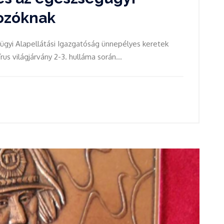
gozóknak
gyi Alapellátási Igazgatóság ünnepélyes keretek
us világjárvány 2-3. hulláma során...