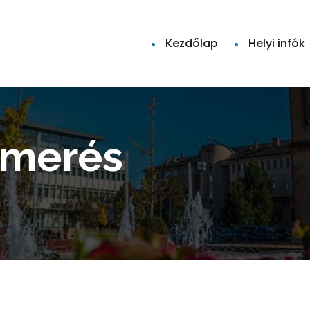
Kezdőlap
Helyi infók
smerés