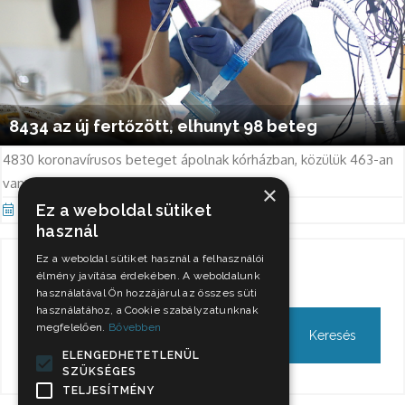
8434 az új fertőzött, elhunyt 98 beteg
4830 koronavírusos beteget ápolnak kórházban, közülük 463-an
vannak lélegeztetőgépen.
×
Ez a weboldal sütiket
Nov 11, 2021
használ
Ez a weboldal sütiket használ a felhasználói
Keresés
élmény javítása érdekében. A weboldalunk
használatával Ön hozzájárul az összes süti
használatához, a Cookie szabályzatunknak
megfelelően.
Bővebben
ELENGEDHETETLENÜL
SZÜKSÉGES
TELJESÍTMÉNY