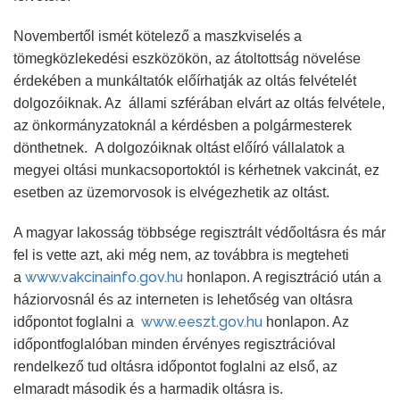
Novembertől ismét kötelező a maszkviselés a
tömegközlekedési eszközökön, az átoltottság növelése
érdekében a munkáltatók előírhatják az oltás felvételét
dolgozóiknak. Az állami szférában elvárt az oltás felvétele,
az önkormányzatoknál a kérdésben a polgármesterek
dönthetnek. A dolgozóiknak oltást előíró vállalatok a
megyei oltási munkacsoportoktól is kérhetnek vakcinát, ez
esetben az üzemorvosok is elvégezhetik az oltást.
A magyar lakosság többsége regisztrált védőoltásra és már
fel is vette azt, aki még nem, az továbbra is megteheti
www.vakcinainfo.gov.hu
a
honlapon. A regisztráció után a
háziorvosnál és az interneten is lehetőség van oltásra
www.eeszt.gov.hu
időpontot foglalni a
honlapon. Az
időpontfoglalóban minden érvényes regisztrációval
rendelkező tud oltásra időpontot foglalni az első, az
elmaradt második és a harmadik oltásra is.