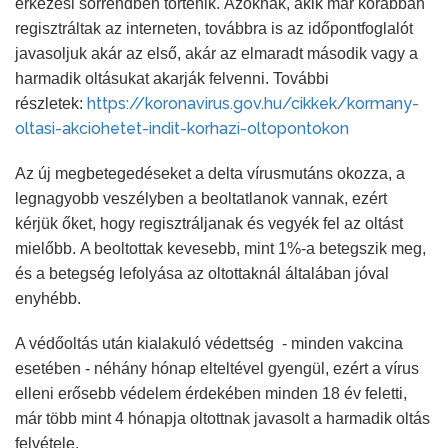
érkezési sorrendben történik. Azoknak, akik már korábban
regisztráltak az interneten, továbbra is az időpontfoglalót
javasoljuk akár az első, akár az elmaradt második vagy a
harmadik oltásukat akarják felvenni. További
https://koronavirus.gov.hu/cikkek/kormany-
részletek:
oltasi-akciohetet-indit-korhazi-oltopontokon
Az új megbetegedéseket a delta vírusmutáns okozza, a
legnagyobb veszélyben a beoltatlanok vannak, ezért
kérjük őket, hogy regisztráljanak és vegyék fel az oltást
mielőbb. A beoltottak kevesebb, mint 1%-a betegszik meg,
és a betegség lefolyása az oltottaknál általában jóval
enyhébb.
A védőoltás után kialakuló védettség - minden vakcina
esetében - néhány hónap elteltével gyengül, ezért a vírus
elleni erősebb védelem érdekében minden 18 év feletti,
már több mint 4 hónapja oltottnak javasolt a harmadik oltás
felvétele.