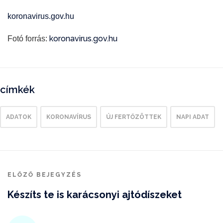
koronavirus.gov.hu
koronavirus.gov.hu
Fotó forrás:
címkék
ADATOK
KORONAVÍRUS
ÚJ FERTŐZÖTTEK
NAPI ADAT
ELŐZŐ BEJEGYZÉS
Készíts te is karácsonyi ajtódíszeket