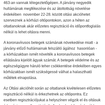
463-an vannak lélegeztetőgépen. A járvány negyedik
hullámának megfékezése és az átoltottság növelése
érdekében november 22-28. között oltási akcióhetet
szerveznek a kórházi oltópontokon, azon a héten az
oltatlanoknak akár előzetes regisztráció és időpontfoglalás
nélkül is lehet oltásra menni.
A koronavírusos betegek számának növekedése miatt - a
járvány előző hullámainak felszálló ágához hasonlóan -
a kórházakban ismét növelték a koronavírusos betegek
ellátására kijelölt ágyak számát. A betegek védelme és az
egészségügyre háruló teher csökkentése érdekében egyes
kórházakban ismét szükségessé válhat a halasztható
műtétek elnapolása.
Az Oltási akcióhét során az oltatlanok kivételesen előzetes
regisztráció nélkül is érkezhetnek az oltópontra. Ez
esetben regisztrációjukat a helyszínen végzik el és oltásuk