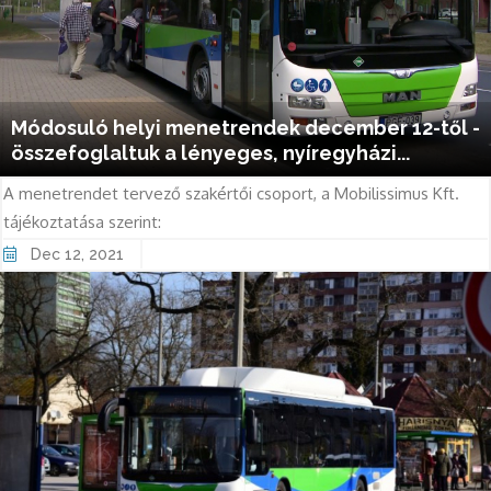
Módosuló helyi menetrendek december 12-től -
összefoglaltuk a lényeges, nyíregyházi...
A menetrendet tervező szakértői csoport, a Mobilissimus Kft.
tájékoztatása szerint:
Dec 12, 2021