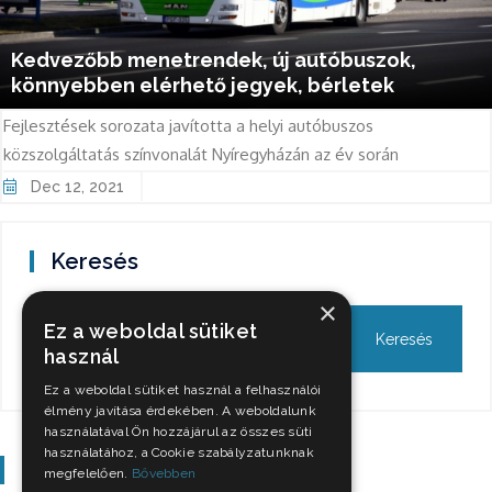
Kedvezőbb menetrendek, új autóbuszok,
könnyebben elérhető jegyek, bérletek
Fejlesztések sorozata javította a helyi autóbuszos
közszolgáltatás színvonalát Nyíregyházán az év során
Dec 12, 2021
Keresés
×
Ez a weboldal sütiket
használ
Ez a weboldal sütiket használ a felhasználói
élmény javítása érdekében. A weboldalunk
használatával Ön hozzájárul az összes süti
használatához, a Cookie szabályzatunknak
Szavazás
megfelelően.
Bővebben