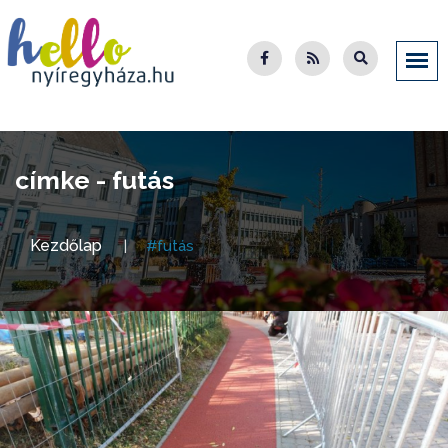
címke - futás
Kezdőlap
#futás