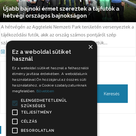
Újabb bajnoki érmet szereztek a tájfutók a
hétvégi országos bajnokságon
A hétvégén az Aggteleki Nemzeti Park területén versenyeztek a
tájékozódási futók, akik az ország számos pontjáról szép
számban jelentkeztek a megmérettetésre, köztük...
×
Ez a weboldal sütiket
Okt 12, 2021
használ
Ez a weboldal sütiket használ a felhasználói
Keresés
élmény javítása érdekében. A weboldalunk
használatával Ön hozzájárul az összes süti
használatához, a Cookie szabályzatunknak
megfelelően.
Bővebben
ELENGEDHETETLENÜL
SZÜKSÉGES
TELJESÍTMÉNY
CÉLZÁS
Szavazás
BESOROLATLAN