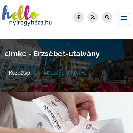
címke - Erzsébet-utalvány
Kezdőlap
#Erzsébet-utalvány