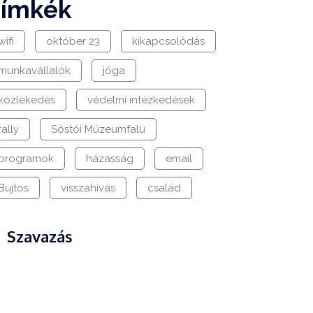
címkék
wifi
október 23
kikapcsolódás
munkavállalók
jóga
közlekedés
védelmi intézkedések
rally
Sóstói Múzeumfalu
programok
házasság
email
Bujtos
visszahívás
család
Szavazás