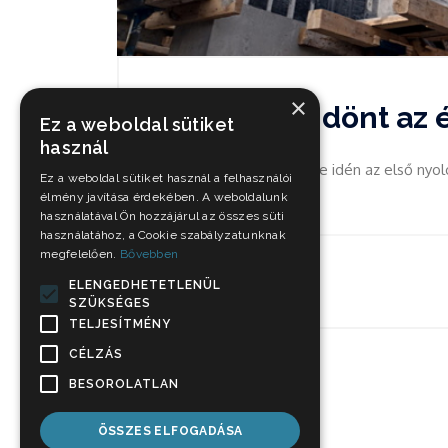
×
Rekordokat dönt az é
Ez a weboldal sütiket
használ
Az építőipar teljesítménye idén az első nyo
Ez a weboldal sütiket használ a felhasználói
szintjét.
élmény javítása érdekében. A weboldalunk
használatával Ön hozzájárul az összes süti
használatához, a Cookie szabályzatunknak
megfelelően.
Bővebben
Nov 3, 2021
ELENGEDHETETLENÜL
SZÜKSÉGES
TELJESÍTMÉNY
CÉLZÁS
BESOROLATLAN
ÖSSZES ELFOGADÁSA