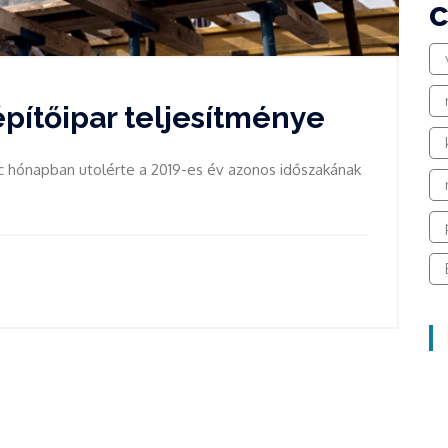
pítőipar teljesítménye
lc hónapban utolérte a 2019-es év azonos időszakának