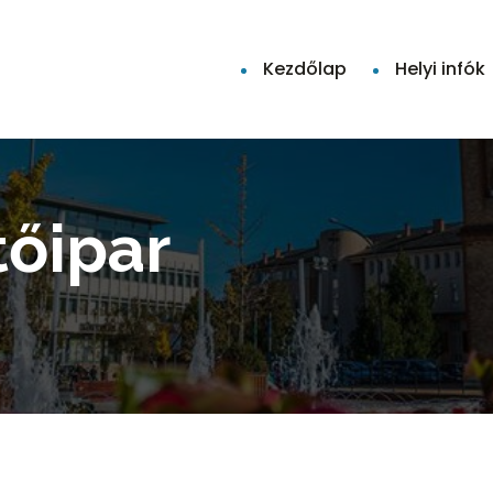
Kezdőlap
Helyi infók
tőipar