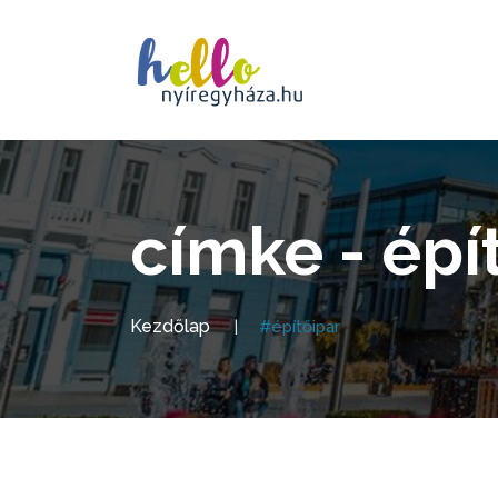
címke - épí
Kezdőlap
#építőipar