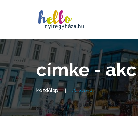
címke - akc
Kezdőlap
#akcióhét