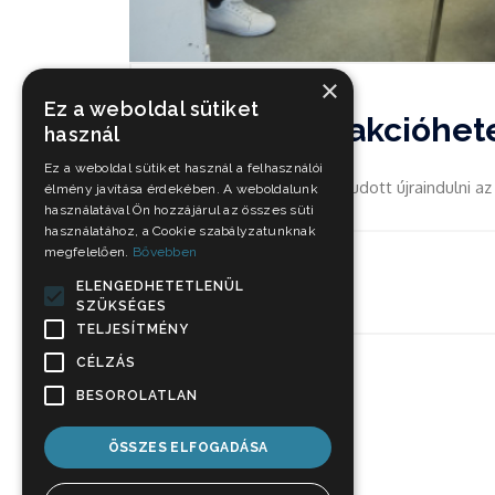
×
Ez a weboldal sütiket
Több oltási akcióhet
használ
Ez a weboldal sütiket használ a felhasználói
Magyarország elsőként tudott újraindulni a
élmény javítása érdekében. A weboldalunk
használatával Ön hozzájárul az összes süti
használatához, a Cookie szabályzatunknak
megfelelően.
Bővebben
Nov 29, 2021
ELENGEDHETETLENÜL
SZÜKSÉGES
TELJESÍTMÉNY
CÉLZÁS
BESOROLATLAN
ÖSSZES ELFOGADÁSA