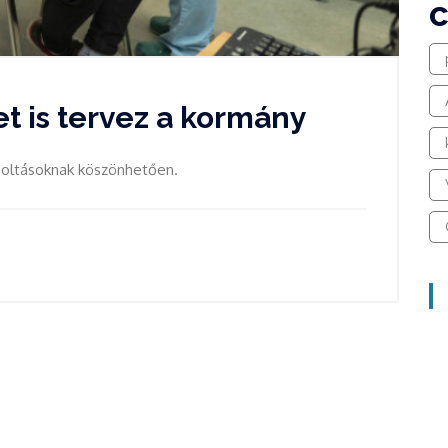
et is tervez a kormány
z oltásoknak köszönhetően.