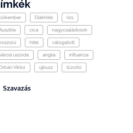
címkék
pókember
Diákhitel
rizs
Ausztria
cica
nagycsaládosok
koszorú
hitel
válogatott
Városi uszoda
anglia
influenza
Orbán Viktor
újbusz
tűzoltó
Szavazás