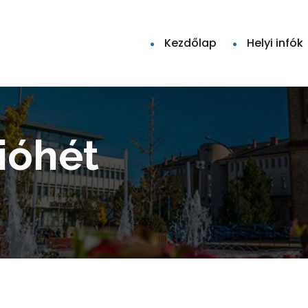
Kezdőlap
Helyi infók
ióhét