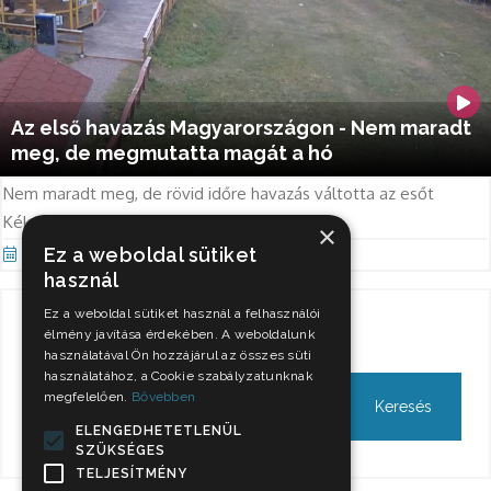
Az első havazás Magyarországon - Nem maradt
meg, de megmutatta magát a hó
Nem maradt meg, de rövid időre havazás váltotta az esőt
Kékestetőn. Videó!
×
Ez a weboldal sütiket
Okt 11, 2021
használ
Ez a weboldal sütiket használ a felhasználói
Keresés
élmény javítása érdekében. A weboldalunk
használatával Ön hozzájárul az összes süti
használatához, a Cookie szabályzatunknak
megfelelően.
Bővebben
ELENGEDHETETLENÜL
SZÜKSÉGES
TELJESÍTMÉNY