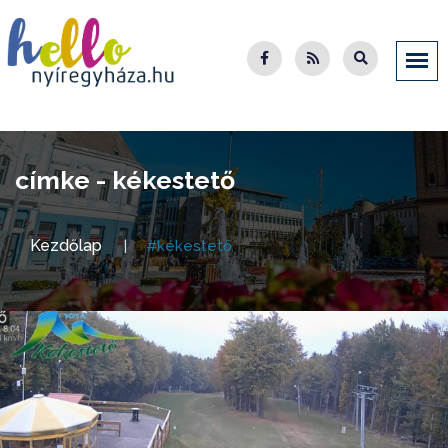
címke - kékestető
Kezdőlap
#kékestető