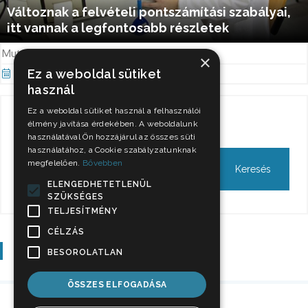
Változnak a felvételi pontszámítási szabályai,
itt vannak a legfontosabb részletek
Mutatjuk a 2022-es szabályokat.
×
Ez a weboldal sütiket
Nov 8, 2021
használ
Ez a weboldal sütiket használ a felhasználói
Keresés
élmény javítása érdekében. A weboldalunk
használatával Ön hozzájárul az összes süti
használatához, a Cookie szabályzatunknak
megfelelően.
Bővebben
ELENGEDHETETLENÜL
SZÜKSÉGES
TELJESÍTMÉNY
CÉLZÁS
Szavazás
BESOROLATLAN
ÖSSZES ELFOGADÁSA