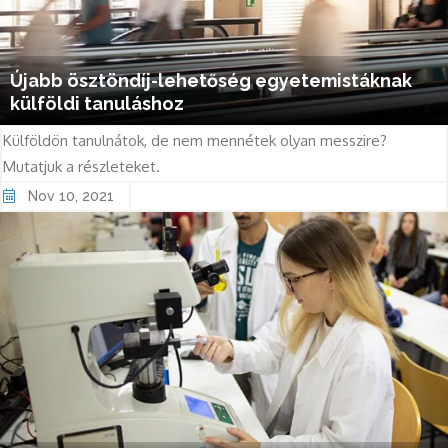
Újabb ösztöndíj-lehetőség egyetemistáknak
külföldi tanuláshoz
Külföldön tanulnátok, de nem mennétek olyan messzire?
Mutatjuk a részleteket.
Nov 10, 2021