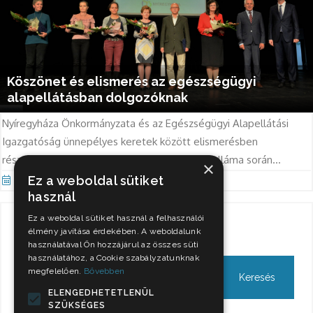
Köszönet és elismerés az egészségügyi
alapellátásban dolgozóknak
Nyíregyháza Önkormányzata és az Egészségügyi Alapellátási
Igazgatóság ünnepélyes keretek között elismerésben
részesítette a koronavírus világjárvány 2-3. hulláma során...
×
Ez a weboldal sütiket
Okt 13, 2021
használ
Ez a weboldal sütiket használ a felhasználói
Keresés
élmény javítása érdekében. A weboldalunk
használatával Ön hozzájárul az összes süti
használatához, a Cookie szabályzatunknak
megfelelően.
Bővebben
ELENGEDHETETLENÜL
SZÜKSÉGES