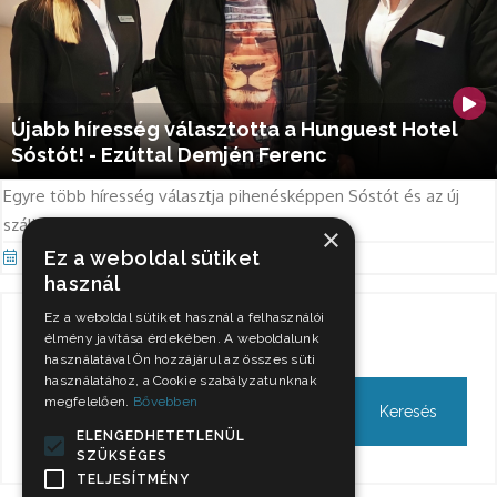
Újabb híresség választotta a Hunguest Hotel
Sóstót! - Ezúttal Demjén Ferenc
Egyre több híresség választja pihenésképpen Sóstót és az új
szállodát!
×
Ez a weboldal sütiket
Okt 25, 2021
használ
Ez a weboldal sütiket használ a felhasználói
Keresés
élmény javítása érdekében. A weboldalunk
használatával Ön hozzájárul az összes süti
használatához, a Cookie szabályzatunknak
megfelelően.
Bővebben
ELENGEDHETETLENÜL
SZÜKSÉGES
TELJESÍTMÉNY