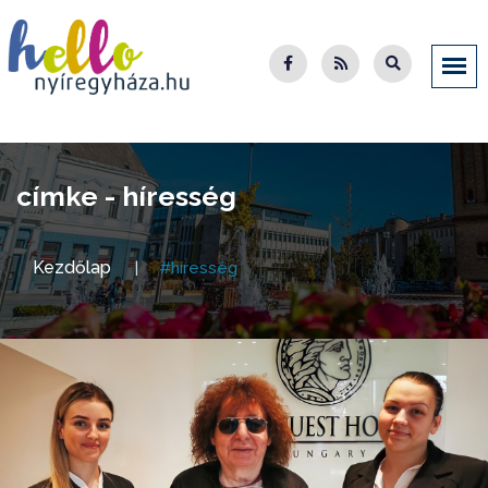
címke - híresség
Kezdőlap
#híresség