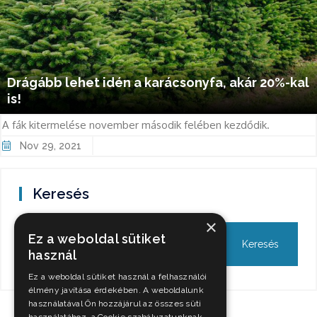
Drágább lehet idén a karácsonyfa, akár 20%-kal
is!
A fák kitermelése november második felében kezdődik.
Nov 29, 2021
Keresés
×
Ez a weboldal sütiket
használ
Ez a weboldal sütiket használ a felhasználói
élmény javítása érdekében. A weboldalunk
használatával Ön hozzájárul az összes süti