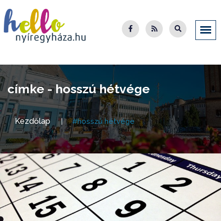
címke - hosszú hétvége
Kezdőlap
#hosszú hétvége