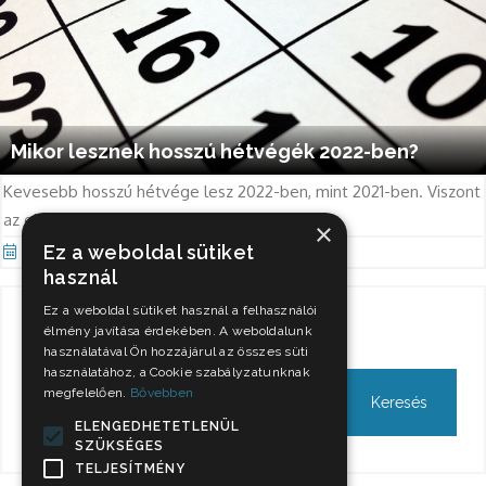
Mikor lesznek hosszú hétvégék 2022-ben?
Kevesebb hosszú hétvége lesz 2022-ben, mint 2021-ben. Viszont
az elsőre csak márciusig kell várni.
×
Ez a weboldal sütiket
Jan 3, 2022
használ
Ez a weboldal sütiket használ a felhasználói
Keresés
élmény javítása érdekében. A weboldalunk
használatával Ön hozzájárul az összes süti
használatához, a Cookie szabályzatunknak
megfelelően.
Bővebben
ELENGEDHETETLENÜL
SZÜKSÉGES
TELJESÍTMÉNY