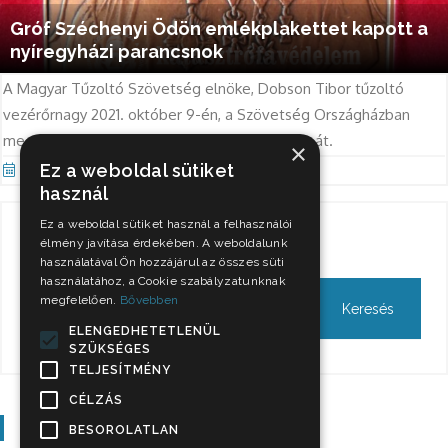
Gróf Széchenyi Ödön emlékplakettet kapott a
nyíregyházi parancsnok
A Magyar Tűzoltó Szövetség elnöke, Dobson Tibor tűzoltó
vezérőrnagy 2021. október 9-én, a Szövetség Országházban
megtartott ünnepségén elismeréseket adott át.
×
Ez a weboldal sütiket
Okt 12, 2021
használ
Ez a weboldal sütiket használ a felhasználói
Keresés
élmény javítása érdekében. A weboldalunk
használatával Ön hozzájárul az összes süti
használatához, a Cookie szabályzatunknak
megfelelően.
Bővebben
ELENGEDHETETLENÜL
SZÜKSÉGES
TELJESÍTMÉNY
CÉLZÁS
Szavazás
BESOROLATLAN