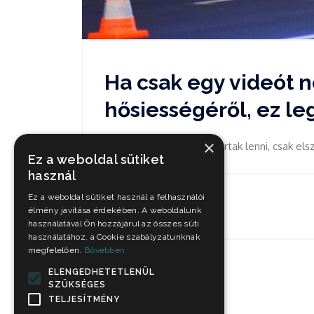
Ha csak egy videót 
hősiességéről, ez le
×
A mentők nem hősök akartak lenni, csak elsz
Ez a weboldal sütiket
használ
Ez a weboldal sütiket használ a felhasználói
Okt 11, 2021
élmény javítása érdekében. A weboldalunk
használatával Ön hozzájárul az összes süti
használatához, a Cookie szabályzatunknak
megfelelően.
Bővebben
ELENGEDHETETLENÜL
SZÜKSÉGES
TELJESÍTMÉNY