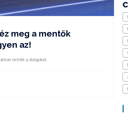
néz meg a mentők
gyen az!
ántan tették a dolgukat.