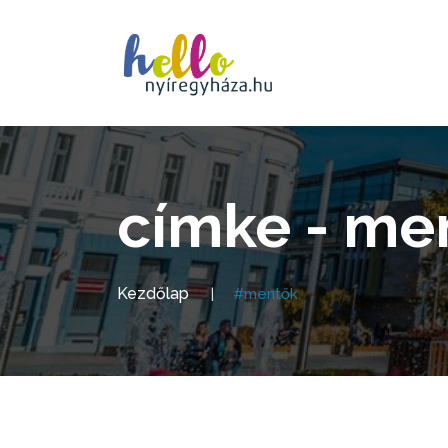
címke - me
Kezdőlap
#mentők