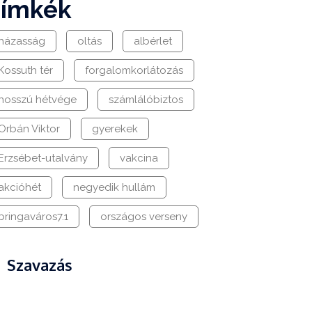
címkék
házasság
oltás
albérlet
Kossuth tér
forgalomkorlátozás
hosszú hétvége
számlálóbiztos
Orbán Viktor
gyerekek
Erzsébet-utalvány
vakcina
akcióhét
negyedik hullám
bringaváros7.1
országos verseny
Szavazás