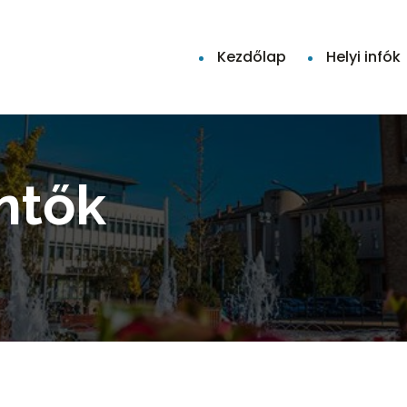
Kezdőlap
Helyi infók
ntők