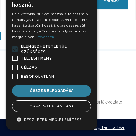
használ
Ez a weboldal sütiket használ a felhasználói
élmény javítása érdekében. A weboldalunk
használatával Ön hozzájárul az összes süti
használatához, a Cookie szabályzatunknak
Szavazás
megfelelően.
Bővebben
ELENGEDHETETLENÜL
SZÜKSÉGES
TELJESÍTMÉNY
CÉLZÁS
BESOROLATLAN
ÖSSZES ELFOGADÁSA
Impresszum
Jogi nyilatkozat
Adatkezelési tájékoztató
ÖSSZES ELUTASÍTÁSA
Médiaajánlat
RÉSZLETEK MEGJELENÍTÉSE
© 2026
hellonyiregyhaza.hu - Minden jog fenntartva.