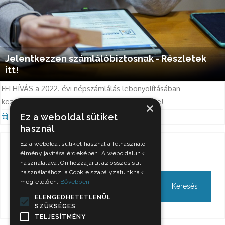
Jelentkezzen számlálóbiztosnak - Részletek
itt!
FELHÍVÁS a 2022. évi népszámlálás lebonyolításában
közreműködő számlálóbiztosok jelentkezésére!
×
Ez a weboldal sütiket
Okt 14, 2022
használ
Ez a weboldal sütiket használ a felhasználói
Keresés
élmény javítása érdekében. A weboldalunk
használatával Ön hozzájárul az összes süti
használatához, a Cookie szabályzatunknak
megfelelően.
Bővebben
ELENGEDHETETLENÜL
SZÜKSÉGES
TELJESÍTMÉNY