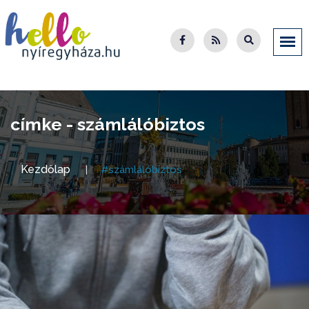
címke - számlálóbiztos
Kezdőlap
#számlálóbiztos