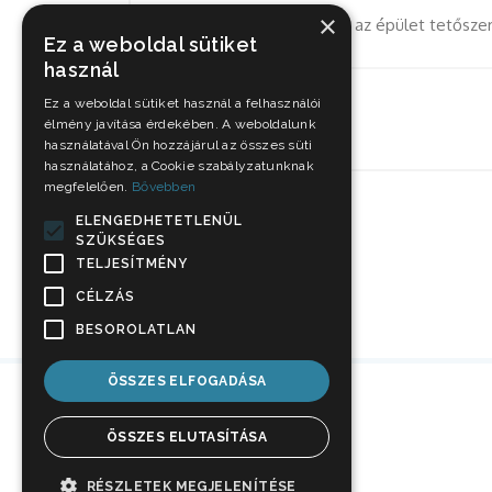
×
Teljes terjedelmében ég az épület tetősze
Ez a weboldal sütiket
használ
Ez a weboldal sütiket használ a felhasználói
Okt 17, 2021
élmény javítása érdekében. A weboldalunk
használatával Ön hozzájárul az összes süti
használatához, a Cookie szabályzatunknak
megfelelően.
Bővebben
ELENGEDHETETLENÜL
SZÜKSÉGES
TELJESÍTMÉNY
CÉLZÁS
BESOROLATLAN
ÖSSZES ELFOGADÁSA
ÖSSZES ELUTASÍTÁSA
RÉSZLETEK MEGJELENÍTÉSE