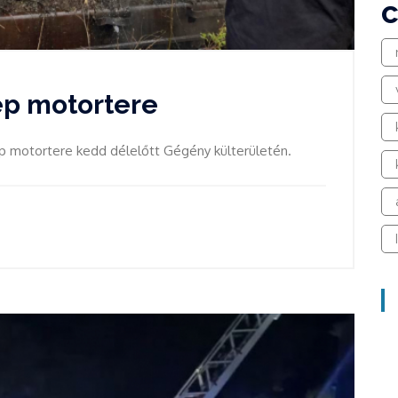
ép motortere
 motortere kedd délelőtt Gégény külterületén.