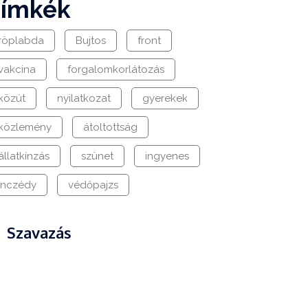
címkék
röplabda
Bujtos
front
vakcina
forgalomkorlátozás
közút
nyilatkozat
gyerekek
közlemény
átoltottság
állatkínzás
szünet
ingyenes
Inczédy
védőpajzs
Szavazás