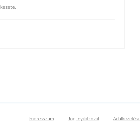
rkezete.
Impresszum
Jogi nyilatkozat
Adatkezelési 