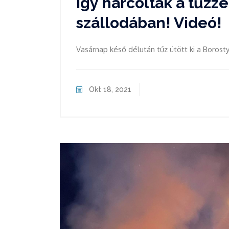
Így harcoltak a tűzze
szállodában! Videó!
Vasárnap késő délután tűz ütött ki a Boros
Okt 18, 2021