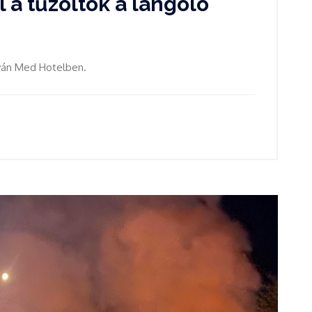
l a tűzoltók a lángoló
tyán Med Hotelben.