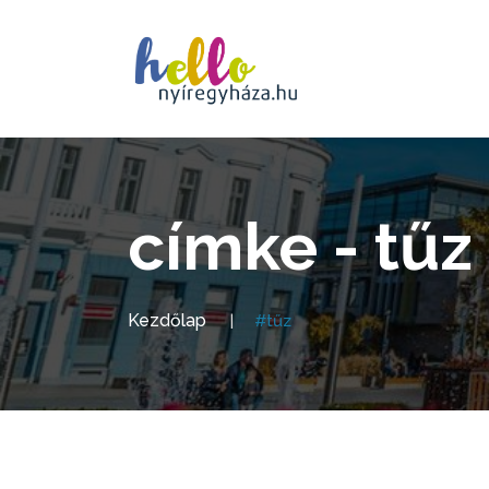
címke - tűz
Kezdőlap
#tűz