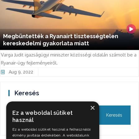
Megbüntették a Ryanairt tisztességtelen
kereskedelmi gyakorlata miatt
Varga Judit igazságügyi miniszter közösségi oldalán számolt be a
Ryanair-ügy fejleményeiről.
Aug 9, 2022
Keresés
×
Ez a weboldal sütiket
használ
Ez a weboldal sütiket használ a felhasználói
élmény javítása érdekében. A weboldalunk