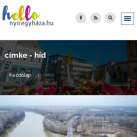
címke - híd
Kezdőlap
#híd