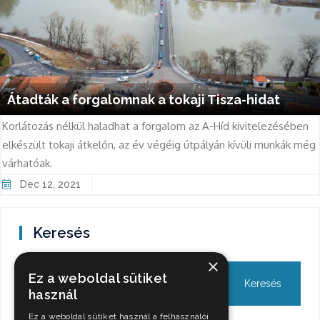
Átadták a forgalomnak a tokaji Tisza-hidat
Korlátozás nélkül haladhat a forgalom az A-Híd kivitelezésében
elkészült tokaji átkelőn, az év végéig útpályán kívüli munkák még
várhatóak.
Dec 12, 2021
Keresés
×
Ez a weboldal sütiket
használ
Ez a weboldal sütiket használ a felhasználói