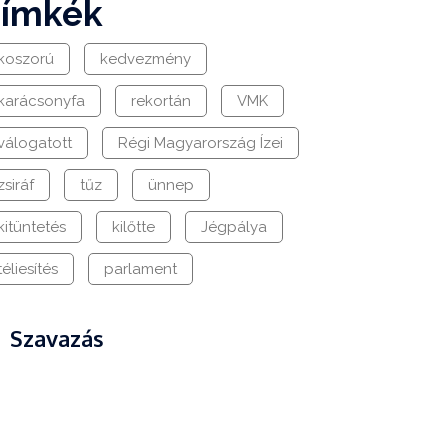
címkék
koszorú
kedvezmény
karácsonyfa
rekortán
VMK
válogatott
Régi Magyarország Ízei
zsiráf
tűz
ünnep
kitüntetés
kilőtte
Jégpálya
téliesítés
parlament
Szavazás