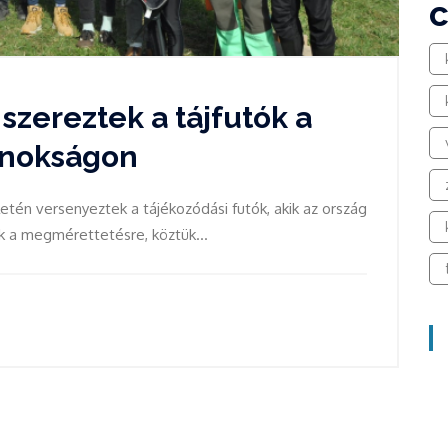
szereztek a tájfutók a
jnokságon
tén versenyeztek a tájékozódási futók, akik az ország
k a megmérettetésre, köztük...