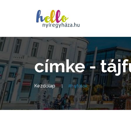
címke - táj
Kezdőlap
#tájfutók