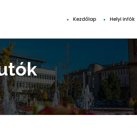
Kezdőlap
Helyi infók
futók