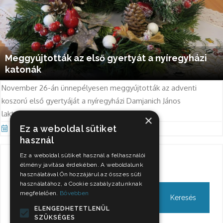
Meggyújtották az első gyertyát a nyíregyházi
katonák
November 26-án ünnepélyesen meggyújtották az adventi
koszorú első gyertyáját a nyíregyházi Damjanich János
laktanyában.
×
Ez a weboldal sütiket
Nov 29, 2021
használ
Ez a weboldal sütiket használ a felhasználói
Keresés
élmény javítása érdekében. A weboldalunk
használatával Ön hozzájárul az összes süti
használatához, a Cookie szabályzatunknak
megfelelően.
Bővebben
ELENGEDHETETLENÜL
SZÜKSÉGES