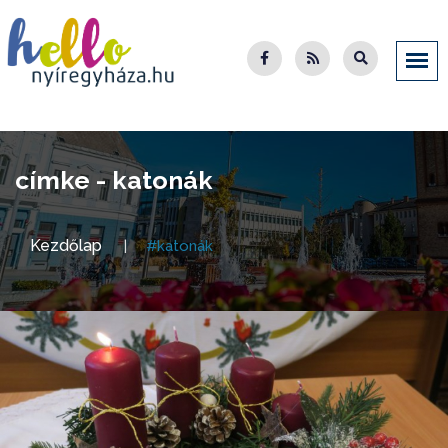
címke - katonák
Kezdőlap
#katonák