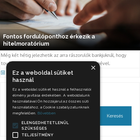
Fontos fordulóponthoz érkezik a
hitelmoratórium
Még két hétig jelezhetik az arra rászorulók bankjuknál, hogy
továbbra is élnek a hitelmoratórium lehetőségével.
×
Ez a weboldal sütiket
Okt 18, 2021
használ
Ez a weboldal sütiket használ a felhasználói
Keresés
élmény javítása érdekében. A weboldalunk
használatával Ön hozzájárul az összes süti
használatához, a Cookie szabályzatunknak
megfelelően.
Bővebben
ELENGEDHETETLENÜL
SZÜKSÉGES
TELJESÍTMÉNY