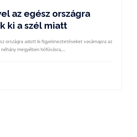
el az egész országra
 ki a szél miatt
sz országra adott ki figyelmeztetéseket vasárnapra az
t néhány megyében hófúvásra,...