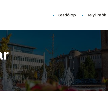
Kezdőlap
Helyi infók
ar