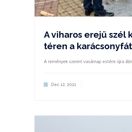
A viharos erejű szél 
téren a karácsonyfát 
A remények szerint vasárnap estére újra állni
Dec 12, 2021