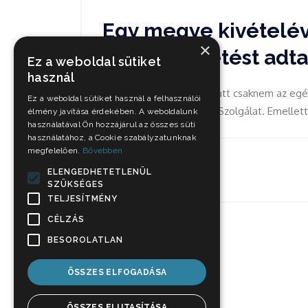
Egy megye kivételév
×
figyelmeztetést adtak
Ez a weboldal sütiket
használ
Az erős szél veszélye miatt csaknem az egé
Ez a weboldal sütiket használ a felhasználói
Országos Meteorológiai Szolgálat. Emellet
élmény javítása érdekében. A weboldalunk
használatával Ön hozzájárul az összes süti
használatához, a Cookie szabályzatunknak
megfelelően.
Bővebben
Dec 12, 2021
ELENGEDHETETLENÜL
SZÜKSÉGES
TELJESÍTMÉNY
CÉLZÁS
BESOROLATLAN
ÖSSZES ELFOGADÁSA
ÖSSZES ELUTASÍTÁSA