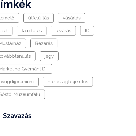
címkék
temető
útfelújítás
vásárlás
szél
fa ültetés
lezárás
IC
Mustárház
Bezárás
továbbtanulás
jegy
Marketing Gyémánt Díj
nyugdíjprémium
házasságbejelntés
Sóstói Múzeumfalu
Szavazás