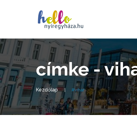
címke - vih
Kezdőlap
#vihar