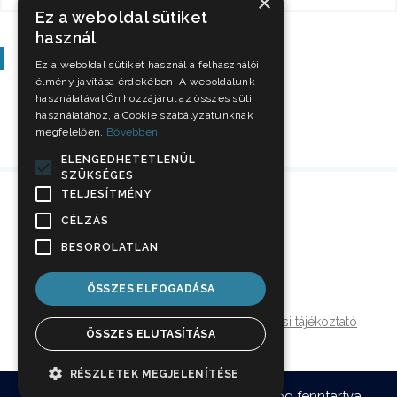
×
Ez a weboldal sütiket
használ
Szavazás
Ez a weboldal sütiket használ a felhasználói
élmény javítása érdekében. A weboldalunk
használatával Ön hozzájárul az összes süti
használatához, a Cookie szabályzatunknak
megfelelően.
Bővebben
ELENGEDHETETLENÜL
SZÜKSÉGES
TELJESÍTMÉNY
CÉLZÁS
BESOROLATLAN
ÖSSZES ELFOGADÁSA
Impresszum
Jogi nyilatkozat
Adatkezelési tájékoztató
ÖSSZES ELUTASÍTÁSA
Médiaajánlat
RÉSZLETEK MEGJELENÍTÉSE
© 2026
hellonyiregyhaza.hu - Minden jog fenntartva.