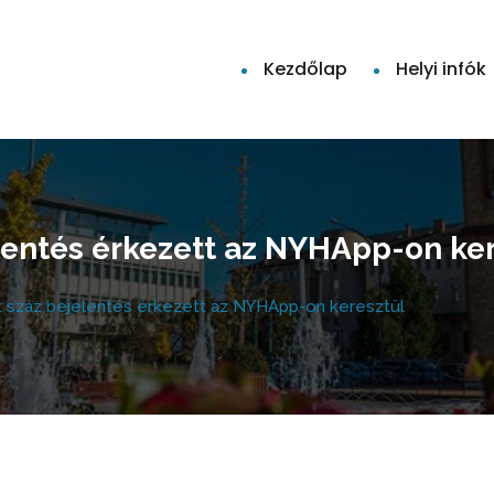
Kezdőlap
Helyi infók
lentés érkezett az NYHApp-on ke
t száz bejelentés érkezett az NYHApp-on keresztül