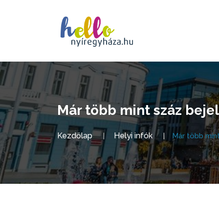
Már több mint száz beje
Kezdőlap
Helyi infók
Már több min