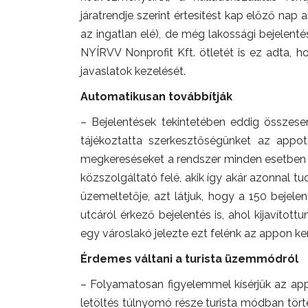
járatrendje szerint értesítést kap előző nap
az ingatlan elé), de még lakossági bejelenté
NYÍRVV Nonprofit Kft. ötletét is ez adta, 
javaslatok kezelését.
Automatikusan továbbítják
– Bejelentések tekintetében eddig összesen
tájékoztatta szerkesztőségünket az appot
megkereséseket a rendszer minden esetben – 
közszolgáltató felé, akik így akár azonnal tu
üzemeltetője, azt látjuk, hogy a 150 bejele
utcáról érkező bejelentés is, ahol kijavíto
egy városlakó jelezte ezt felénk az appon ker
Érdemes váltani a turista üzemmódról
– Folyamatosan figyelemmel kísérjük az appl
letöltés túlnyomó része turista módban törté