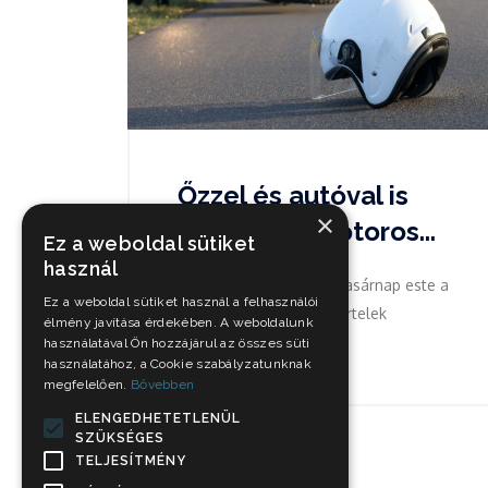
Őzzel és autóval is
×
ütközött a motoros...
Ez a weboldal sütiket
használ
Meghalt egy motoros vasárnap este a
Ez a weboldal sütiket használ a felhasználói
38-as számú főúton, Nyírtelek
élmény javítása érdekében. A weboldalunk
közelében...
használatával Ön hozzájárul az összes süti
használatához, a Cookie szabályzatunknak
megfelelően.
Bővebben
ELENGEDHETETLENÜL
SZÜKSÉGES
TELJESÍTMÉNY