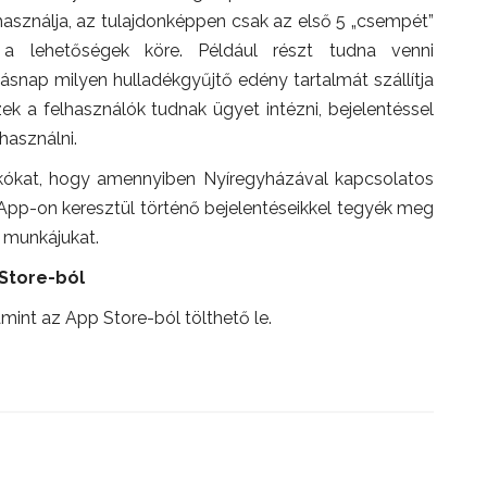
 használja, az tulajdonképpen csak az első 5 „csempét”
ne a lehetőségek köre. Például részt tudna venni
ásnap milyen hulladékgyűjtő edény tartalmát szállítja
zek a felhasználók tudnak ügyet intézni, bejelentéssel
használni.
lakókat, hogy amennyiben Nyíregyházával kapcsolatos
App-on keresztül történő bejelentéseikkel tegyék meg
 munkájukat.
 Store-ból
mint az App Store-ból tölthető le.