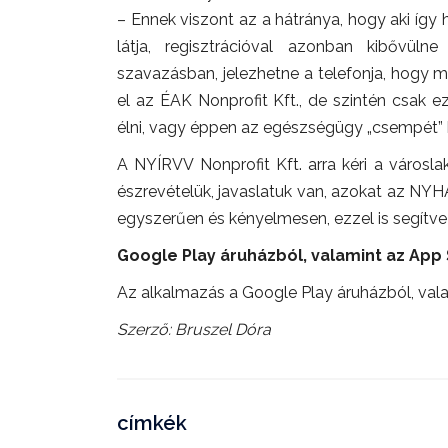
– Ennek viszont az a hátránya, hogy aki így
látja, regisztrációval azonban kibővül
szavazásban, jelezhetne a telefonja, hogy m
el az ÉAK Nonprofit Kft., de szintén csak e
élni, vagy éppen az egészségügy „csempét” 
A NYÍRVV Nonprofit Kft. arra kéri a város
észrevételük, javaslatuk van, azokat az NYH
egyszerűen és kényelmesen, ezzel is segítve
Google Play áruházból, valamint az App
Az alkalmazás a Google Play áruházból, vala
Szerző: Bruszel Dóra
címkék