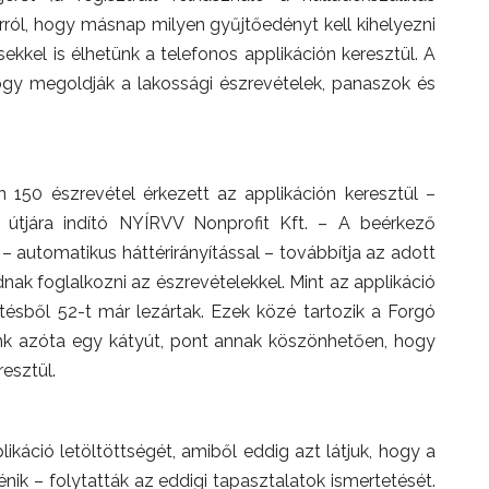
 arról, hogy másnap milyen gyűjtőedényt kell kihelyezni
sekkel is élhetünk a telefonos applikáción keresztül. A
hogy megoldják a lakossági észrevételek, panaszok és
 150 észrevétel érkezett az applikáción keresztül –
 útjára indító NYÍRVV Nonprofit Kft. – A beérkező
automatikus háttérirányítással – továbbítja az adott
dnak foglalkozni az észrevételekkel. Mint az applikáció
ntésből 52-t már lezártak. Ezek közé tartozik a Forgó
ttunk azóta egy kátyút, pont annak köszönhetően, hogy
esztül.
ikáció letöltöttségét, amiből eddig azt látjuk, hogy a
nik – folytatták az eddigi tapasztalatok ismertetését.