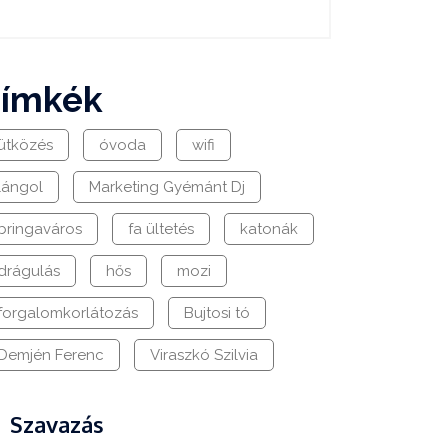
címkék
ütközés
óvoda
wifi
lángol
Marketing Gyémánt Dj
bringaváros
fa ültetés
katonák
drágulás
hős
mozi
forgalomkorlátozás
Bujtosi tó
Demjén Ferenc
Viraszkó Szilvia
Szavazás