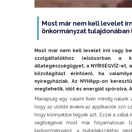
Most már nem kell levelet írn
önkormányzat tulajdonában l
Most már nem kell levelet írni vagy b
szolgáltatókhoz (elsősorban a kö
állategészségügyet, a NYÍRSÉGVÍZ-et, a
közvilágítást érintően), ha valamil
nyíregyháziak. Az NYHApp-on keresztü
megtehetik, időt és energiát spórolva. A
Manapság egy valami fixen mindig nálunk 
hogy az utóbbi évekre az applikációk szó sz
hogy könnyebbé tegyék azt. Ezzel a céllal 
segítségével most már folyamatosan táj
kedvezményeiről, a hulladékszállítás rendj