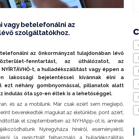
i vagy betelefonálni az
évő szolgáltatókhoz.
etelefonálni az önkormányzat tulajdonában lévő
zterület-fenntartást, az úthálózatot, az
 NYÍRTÁVHŐ-t, a hulladékszállítást vagy éppen a
yen lakossági bejelentéssel kívánnak élni a
l ezt néhány gombnyomással, pillanatok alatt
z indulás óta 150-en éltek is a lehetőséggel.
van, és az a mobilunk. Már csak ezért sem meglepő,
erint beverekedték magukat az életünkbe, pont azért,
indították el szeptemberben az NYHApp-ot is, aminek
ékozódhatunk Nyíregyháza híreiről, eseményeiről,
éről (a regisztrált felhasználó a hulladékszállítás