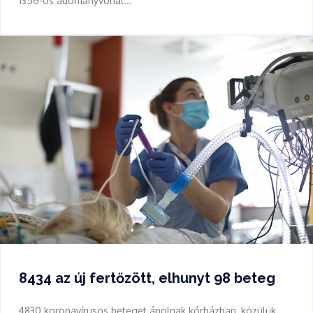
1356-os adományvonal...
8434 az új fertőzött, elhunyt 98 beteg
4830 koronavírusos beteget ápolnak kórházban, közülük